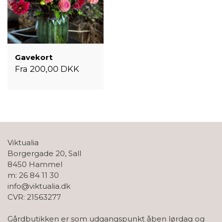
Gavekort
Fra 200,00 DKK
Viktualia
Borgergade 20, Sall
8450 Hammel
m: 26 84 11 30
info@viktualia.dk
CVR: 21563277
Gårdbutikken er som udgangspunkt åben lørdag og