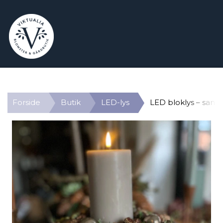
Forside
Butik
LED-lys
LED bloklys – sand