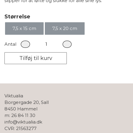
slipper for at løfte og slukke for alle sine lys.
Størrelse
7,5 x 15 cm
7,5 x 20 cm
Antal
Tilføj til kurv
Viktualia
Borgergade 20, Sall
8450 Hammel
m: 26 84 11 30
info@viktualia.dk
CVR: 21563277