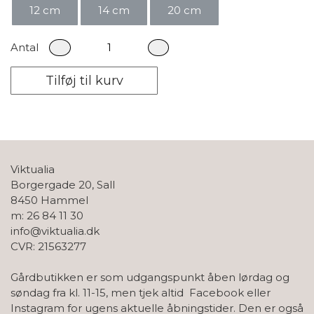
12 cm
14 cm
20 cm
Antal
Tilføj til kurv
Viktualia
Borgergade 20, Sall
8450 Hammel
m: 26 84 11 30
info@viktualia.dk
CVR: 21563277
Gårdbutikken er som udgangspunkt åben lørdag og
søndag fra kl. 11-15, men tjek altid Facebook eller
Instagram for ugens aktuelle åbningstider. Den er også