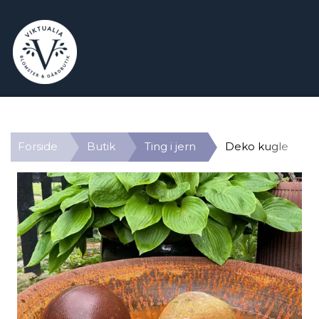
Forside
Butik
Ting i jern
Deko kugle