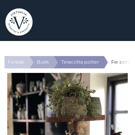
Forside
Butik
Teracotta potter
Fie potte