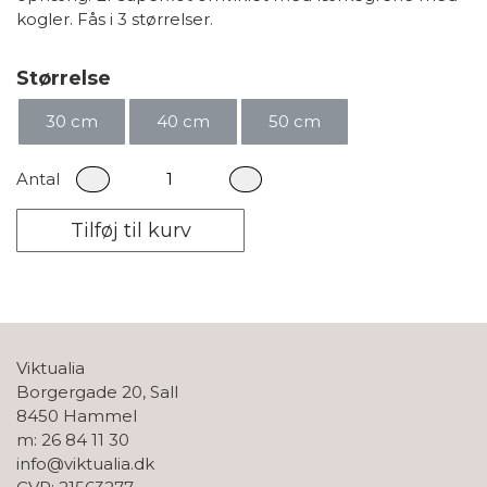
kogler. Fås i 3 størrelser.
Størrelse
30 cm
40 cm
50 cm
Antal
Tilføj til kurv
Viktualia
Borgergade 20, Sall
8450 Hammel
m: 26 84 11 30
info@viktualia.dk