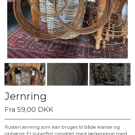
Jernring
Fra 59,00 DKK
Rusten jernring som kan bruges til både kranse og
ophæng. Er superflot omviklet med lærkegrene med