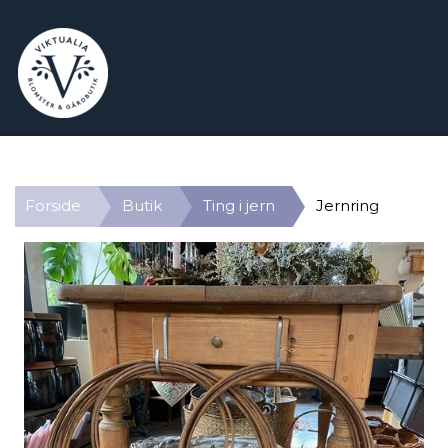
Forside
Butik
Ting i jern
Jernring