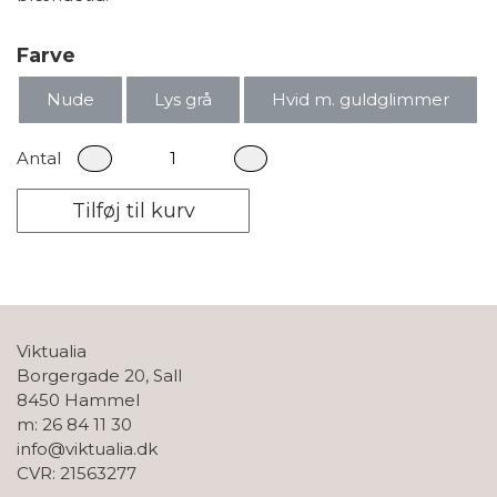
Farve
Nude
Lys grå
Hvid m. guldglimmer
Antal
Tilføj til kurv
Viktualia
Borgergade 20, Sall
8450 Hammel
m: 26 84 11 30
info@viktualia.dk
CVR: 21563277