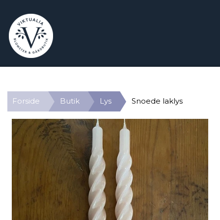
Forside
Butik
Lys
Snoede laklys