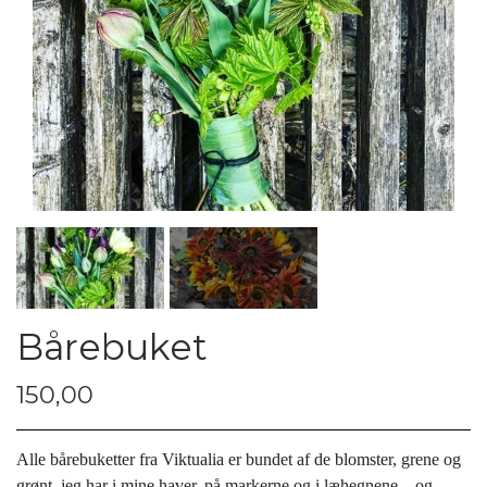
Bårebuket
150,00
Alle bårebuketter fra Viktualia er bundet af de blomster,
grene og
grønt, jeg har i mine haver, på markerne og i læhegnene –
og