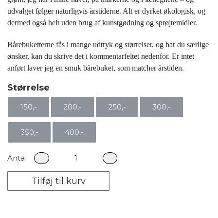
udvalget følger naturligvis årstiderne. Alt
er dyrket økologisk, og
dermed også helt uden brug af
kunstgødning
og sprøjtemidler.
Bårebuketterne fås i mange udtryk og størrelser, og har du særlige
ønsker, kan du skrive det i kommentarfeltet nedenfor. Er intet
anført laver jeg en smuk bårebuket, som matcher årstiden.
Størrelse
150,-
200,-
250,-
300,-
350,-
400,-
Antal
Tilføj til kurv