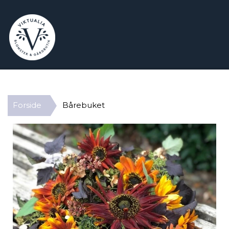
Forside
Bårebuket