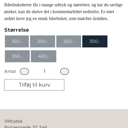
Bårebuketterne fås i mange udtryk og størrelser, og har du særlige
ønsker, kan du skrive det i kommentarfeltet nedenfor. Er intet
anført laver jeg en smuk bårebuket, som matcher årstiden.
Størrelse
150,-
200,-
250,-
300,-
350,-
400,-
Antal
Tilføj til kurv
Viktualia
Borgergade 20, Sall