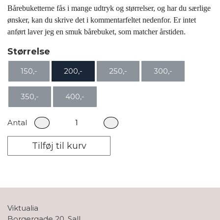
Bårebuketterne fås i mange udtryk og størrelser, og har du særlige
ønsker, kan du skrive det i kommentarfeltet nedenfor. Er intet
anført laver jeg en smuk bårebuket, som matcher årstiden.
Størrelse
150,-
200,-
250,-
300,-
350,-
400,-
Antal
Tilføj til kurv
Viktualia
Borgergade 20, Sall